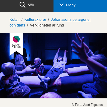
Sök
Meny
Kulan
Kulturaktörer
Johanssons pelargoner
och dans
Verkligheten är rund
© Foto: José Figueroa