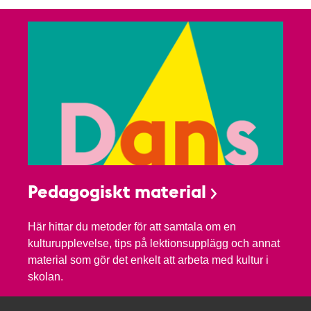
Pedagogiskt material
Här hittar du metoder för att samtala om en
kulturupplevelse, tips på lektionsupplägg och annat
material som gör det enkelt att arbeta med kultur i
skolan.