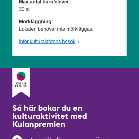
Max antal barn/elever:
30 st
Mörkläggning:
Lokalen behöver inte mörkläggas.
Inför kulturaktörens besök
Så här bokar du en
kulturaktivitet med
Kulanpremien