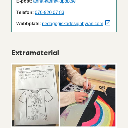
E-post:
anna-karin@dpdb.se
Telefon:
070-920 07 83
Webbplats:
pedagogiskadesignbyran.com
Extramaterial