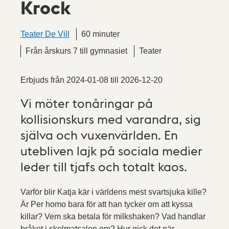
Krock
Teater De Vill
60 minuter
Från årskurs 7 till gymnasiet
Teater
Erbjuds från
2024-01-08
till
2026-12-20
Vi möter tonåringar på
kollisionskurs med varandra, sig
själva och vuxenvärlden. En
utebliven lajk på sociala medier
leder till tjafs och totalt kaos.
Varför blir Katja kär i världens mest svartsjuka kille?
Är Per homo bara för att han tycker om att kyssa
killar? Vem ska betala för milkshaken? Vad handlar
bråket i skolmatsalen om? Hur gick det när