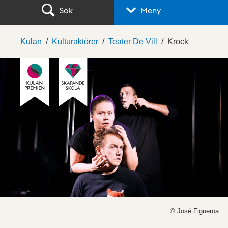
Sök
Meny
Kulan
Kulturaktörer
Teater De Vill
Krock
© José Figueroa