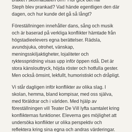
Steph blev prankad? Vad hände egentligen den där
dagen, och hur kunde det gå så långt?
Föreställningen innehåller dans, sång och musik
och är baserad på verkliga konflikter hämtade från
högstadieelevers egna berättelser. Rädsla,
avundsjuka, otrohet, vänskap,
meningsskiljaktigheter, lojaliteter och
ryktesspridning visas upp inför öppen ridå. Det är
stora känslouttryck, höjda röster och hotfulla gester.
Men också ömsint, lekfullt, humoristiskt och dråpligt.
Vi står dagligen inför konflikter av olika slag. I
skolan, hemma, bland kompisar, med oss själva,
med föräldrar och i världen. Med hjälp av
föreställningen vill Teater De Vill lyfta samtalet kring
konflikternas funktioner. Eleverna ges möjlighet att
undersöka konflikter ur olika perspektiv och
reflektera kring sina egna och andras värderingar.