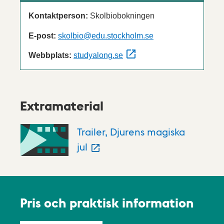
Kontaktperson:
Skolbiobokningen
E-post:
skolbio@edu.stockholm.se
Webbplats:
studyalong.se
Extramaterial
Trailer, Djurens magiska
jul
Pris och praktisk information