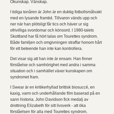
Okunskap. Vänskap.
I tidiga tonåren är John är en duktig fotbollsmålvakt
med en lysande framtid. Tillvaron vänds upp och
ner när han plötsligt får tics och häver ur sig
ofrivilliga svordomar och könsord. I 1980-talets
Skottland har få hört talas om Tourettes syndrom.
Både familjen och omgivningen straffar honom hårt
för ett beteende han inte kan kontrollera.
Det visar sig att han inte är ensam. Han finner
förståelse och samhörighet med andra i samma
situation och i samhället växer kunskapen om
syndromet fram.
I Swear är en kritikerhyllad brittisk biosuccé, en
kaxig, varm och underhållande film baserad på en
sann historia. John Davidson fick medalj av
drottning Elizabeth för sitt livsverk - att öka
förståelsen för alla med Tourettes syndrom.