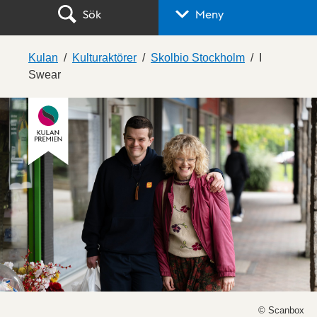
Sök
Meny
Kulan
Kulturaktörer
Skolbio Stockholm
I
Swear
© Scanbox