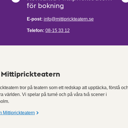
för bokning
E-post:
info@mittiprickteatern.se
Telefon:
08-15 33 12
Mittiprickteatern
rickteatern tror på teatern som ett redskap att upptäcka, förstå oc
ra världen. Vi spelar på turné och på våra två scener i
holm.
 Mittiprickteatern