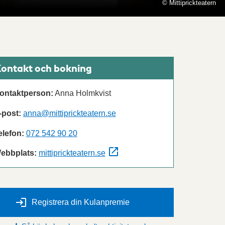
© Mittiprickteatern
ontakt och bokning
ontaktperson:
Anna Holmkvist
-post:
anna@mittiprickteatern.se
elefon:
072 542 90 20
ebbplats:
mittiprickteatern.se
Registrera din Kulanpremie