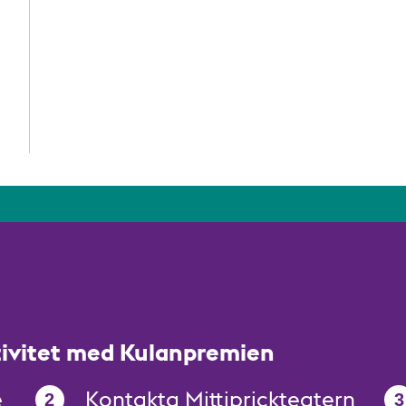
tivitet med Kulanpremien
e
Kontakta Mittiprickteatern