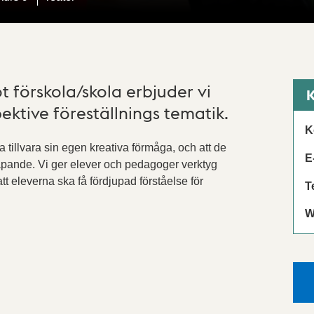
ot förskola/skola erbjuder vi
K
ektive föreställnings tematik.
K
ta tillvara sin egen kreativa förmåga, och att de
E
kapande. Vi ger elever och pedagoger verktyg
t eleverna ska få fördjupad förståelse för
T
W