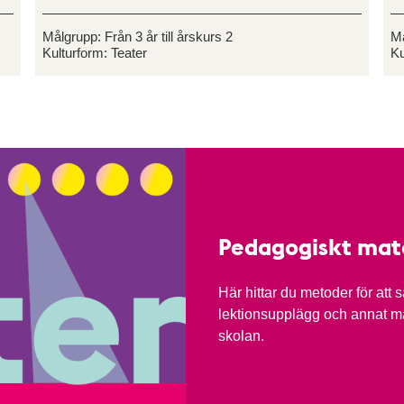
Målgrupp:
Från 3 år till årskurs 2
M
Kulturform:
Teater
Ku
Pedagogiskt mate
Här hittar du metoder för att
lektionsupplägg och annat mat
skolan.