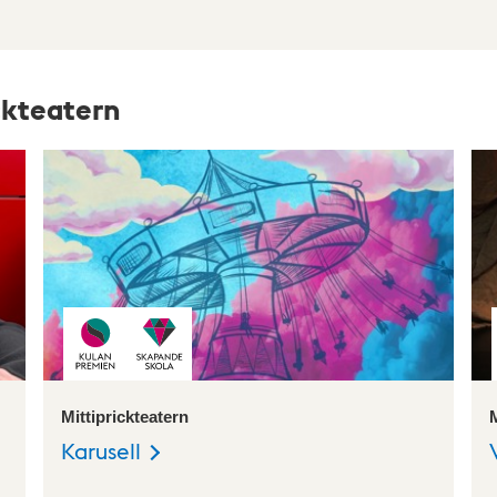
ickteatern
Mittiprickteatern
M
Karusell