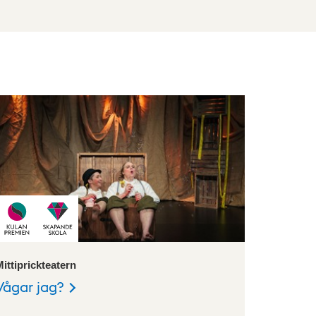
ittiprickteatern
Vågar jag?