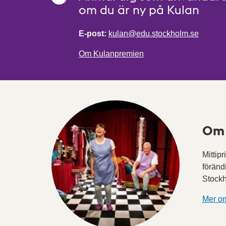
om du är ny på Kulan
E-post:
kulan@edu.stockholm.se
Om Kulanpremien
Om 
Mittip
föränd
Stock
Mer om