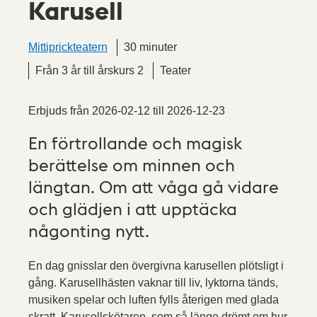
Karusell
Mittiprickteatern
30 minuter
Från 3 år till årskurs 2
Teater
Erbjuds från
2026-02-12
till
2026-12-23
En förtrollande och magisk
berättelse om minnen och
längtan. Om att våga gå vidare
och glädjen i att upptäcka
någonting nytt.
En dag gnisslar den övergivna karusellen plötsligt i
gång. Karusellhästen vaknar till liv, lyktorna tänds,
musiken spelar och luften fylls återigen med glada
skratt. Karusellskötaren, som så länge drömt om hur