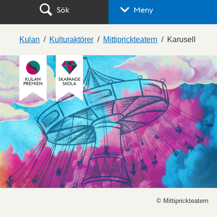
Sök
Meny
Kulan
Kulturaktörer
Mittiprickteatern
Karusell
© Mittiprickteatern