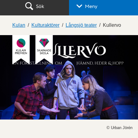
Sök
Meny
Kulan
Kulturaktörer
Långsjö teater
Kullervo
© Urban Jörén