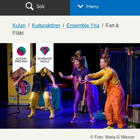
Sök
Meny
Kulan
Kulturaktörer
Ensemble Yria
Fart &
Fläkt
© Foto: Maria G Nilsson