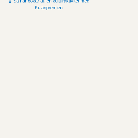
Så här bokar du en kulturaktivitet med
Kulanpremien