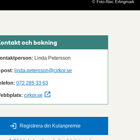
© Foto Alec Erlingmark
ontakt och bokning
ontaktperson:
Linda Petersson
-post:
linda.petersson@cirkor.se
elefon:
072 285 33 63
ebbplats:
cirkor.se
Registrera din Kulanpremie