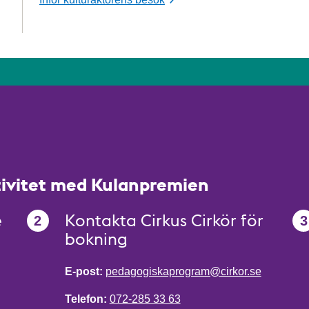
tivitet med Kulanpremien
e
Kontakta Cirkus Cirkör för
bokning
E-post:
pedagogiskaprogram@cirkor.se
Telefon:
072-285 33 63