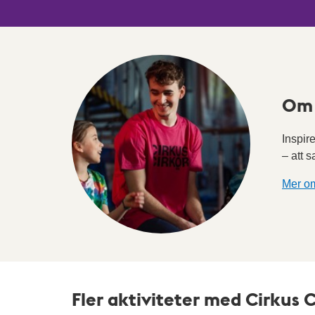
Om 
Inspire
– att s
Mer om
Fler aktiviteter med Cirkus C