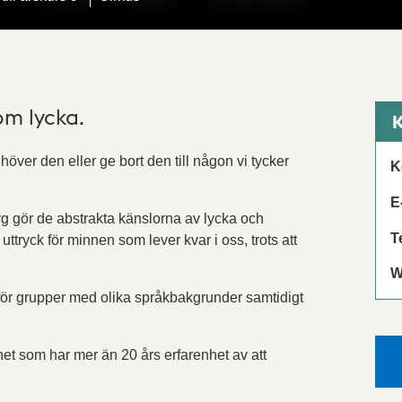
m lycka.
K
höver den eller ge bort den till någon vi tycker
K
E
yg gör de abstrakta känslorna av lycka och
T
uttryck för minnen som lever kvar i oss, trots att
W
för grupper med olika språkbakgrunder samtidigt
t som har mer än 20 års erfarenhet av att