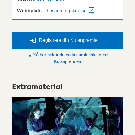
Webbplats:
christinatingskog.se
Registrera din Kulanpremie
Så här bokar du en kulturaktivitet med
Kulanpremien
Extramaterial