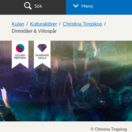
Sök
Meny
Kulan
Kulturaktörer
Christina Tingskog
Dimridåer & Villospår
© Christina Tingskog