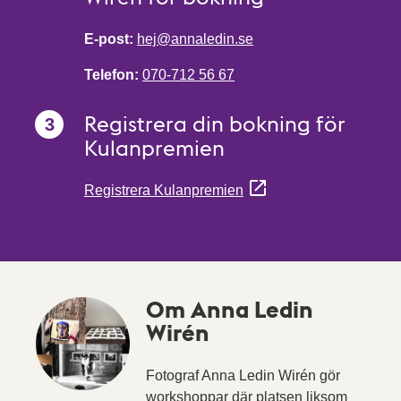
E-post:
hej@annaledin.se
Telefon:
070-712 56 67
Registrera din bokning för
Kulanpremien
Registrera Kulanpremien
Om Anna Ledin
Wirén
Fotograf Anna Ledin Wirén gör
workshoppar där platsen liksom