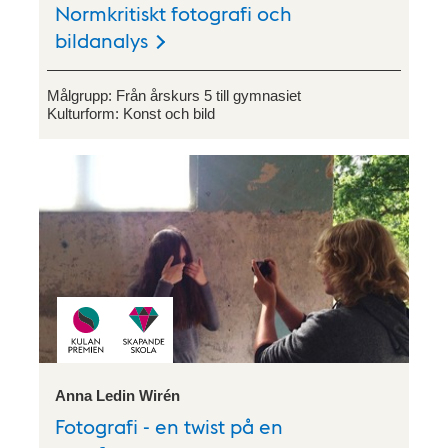
Normkritiskt fotografi och
bildanalys
Målgrupp:
Från årskurs 5 till gymnasiet
Kulturform:
Konst och bild
Anna Ledin Wirén
Fotografi - en twist på en