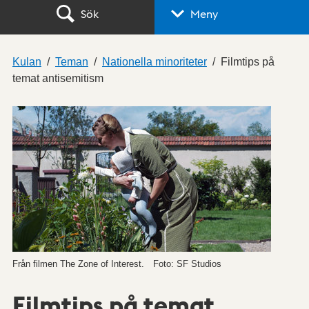
Sök
Meny
Kulan
Teman
Nationella minoriteter
Filmtips på
temat antisemitism
Från filmen The Zone of Interest.
Foto: SF Studios
Filmtips på temat