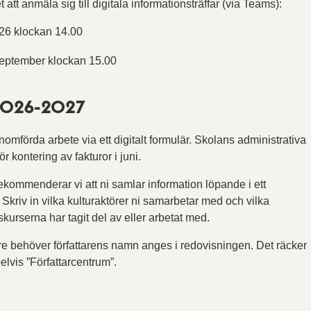
att anmäla sig till digitala informationsträffar (via Teams):
026 klockan 14.00
september klockan 15.00
 2026-2027
nomförda arbete via ett digitalt formulär. Skolans administrativa
r kontering av fakturor i juni.
ekommenderar vi att ni samlar information löpande i ett
riv in vilka kulturaktörer ni samarbetar med och vilka
skurserna har tagit del av eller arbetat med.
re behöver författarens namn anges i redovisningen. Det räcker
elvis ”Författarcentrum”.