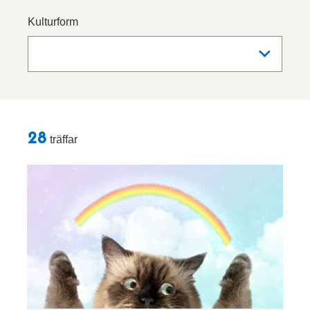
Kulturform
Sökresultat
28
träffar