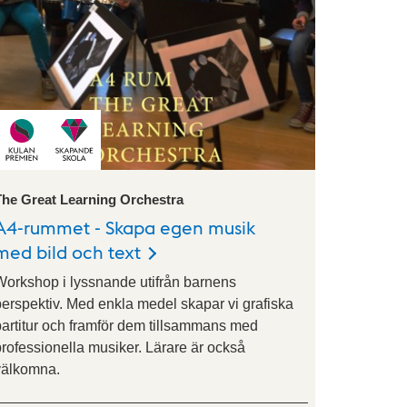
The Great Learning Orchestra
A4-rummet - Skapa egen musik
med bild och text
Workshop i lyssnande utifrån barnens
perspektiv. Med enkla medel skapar vi grafiska
partitur och framför dem tillsammans med
professionella musiker. Lärare är också
välkomna.