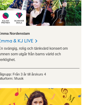
Emma Nordenstam
Emma & KJ LIVE
En svängig, rolig och tänkvärd konsert om
ämnen som utgår från barns värld och
erklighet.
ålgrupp:
Från 3 år till årskurs 4
lturform:
Musik