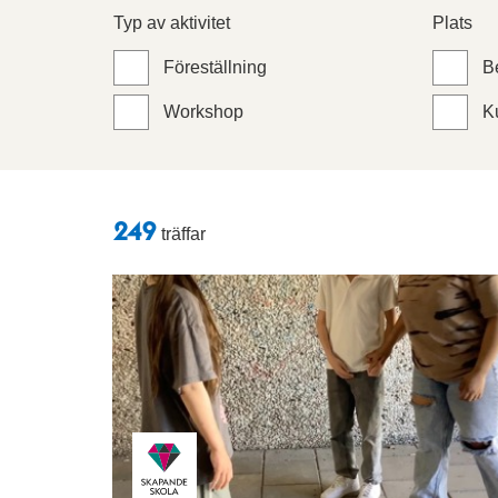
Typ av aktivitet
Plats
Föreställning
B
Workshop
Ku
Sökresultat
249
träffar