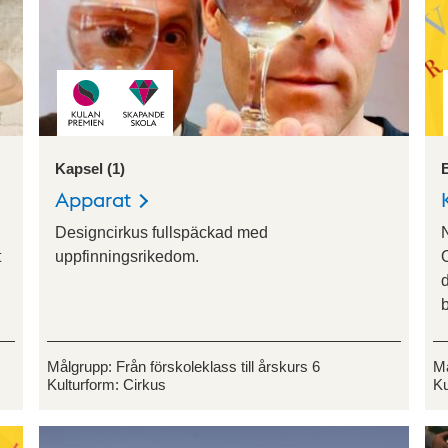
Kapsel (1)
Apparat
Designcirkus fullspäckad med
t
uppfinningsrikedom.
d
Målgrupp:
Från förskoleklass till årskurs 6
M
Kulturform:
Cirkus
Ku