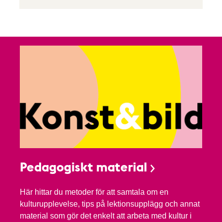
Pedagogiskt material
Här hittar du metoder för att samtala om en
kulturupplevelse, tips på lektionsupplägg och annat
material som gör det enkelt att arbeta med kultur i