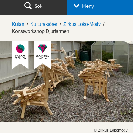
Sök
Meny
Kulan
Kulturaktörer
Zirkus Loko-Motiv
Konstworkshop Djurfarmen
© Zirkus Lokomotiv