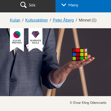
Sök
Meny
Kulan
Kulturaktörer
Peter Åberg
Minnet (1)
© Einar Kling Odencrants