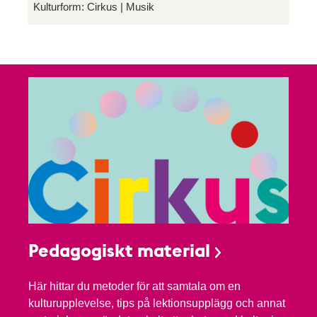
Kulturform:
Cirkus
Musik
Pedagogiskt material
Här hittar du metoder för att samtala om en
kulturupplevelse, tips på lektionsupplägg och annat