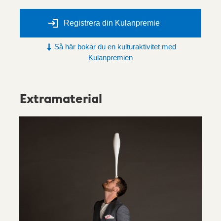
Registrera din Kulanpremie
Så här bokar du en kulturaktivitet med
Kulanpremien
Extramaterial