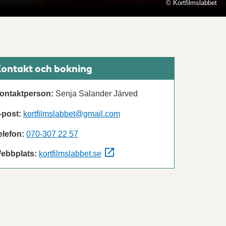
© Kortfilmslabbet
ontakt och bokning
ontaktperson:
Senja Salander Järved
-post:
kortfilmslabbet@gmail.com
elefon:
070-307 22 57
ebbplats:
kortfilmslabbet.se