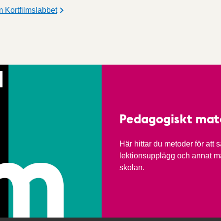
 Kortfilmslabbet
Pedagogiskt mate
Här hittar du metoder för att
lektionsupplägg och annat mat
skolan.