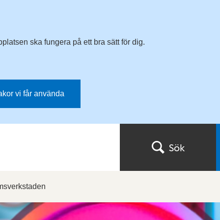
latsen ska fungera på ett bra sätt för dig.
kakor vi får använda
Sök
lmsverkstaden