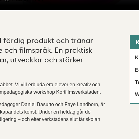
ll färdig produkt och tränar
K
 och filmspråk. En praktisk
r, utvecklar och stärker
K
E
T
bbet! Vi vill erbjuda era elever en kreativ och
filmpedagogiska workshop Kortfilmsverkstaden.
W
pedagoger Daniel Basurto och Faye Landborn, är
ilmskapandets konst. Under en heldag går de
gering – och efter verkstadens slut får skolan