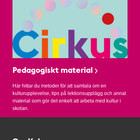
Pedagogiskt material
Här hittar du metoder för att samtala om en
kulturupplevelse, tips på lektionsupplägg och annat
material som gör det enkelt att arbeta med kultur i
skolan.