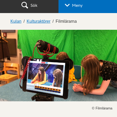
Sök
Meny
Kulan
Kulturaktörer
Filmlärarna
© Filmlärarna