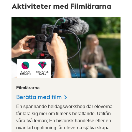
Aktiviteter med Filmlärarna
att ämnesintegrera.
Varmt välkommen att höra av dig med
ditt Skapande-Skola projekt!
Erik Green Petersson 070-539 41 00,
erik@filmlararna.se
Martin Klevegård 070-722 26 05,
martin@filmlararna.se
Skapande skola med
Filmlärarna
Filmlärarna
Berätta med film
Filmlärarna erbjuder workshops i fiktionsfilm,
En spännande heldagsworkshop där eleverna
reklam, animation och nyhetsprogram. Vi erbjuder
får lära sig mer om filmens berättande. Utifrån
också filmsamtal kopplat till skolbio.
våra två teman; En historisk händelse eller en
oväntad uppfinning får eleverna själva skapa