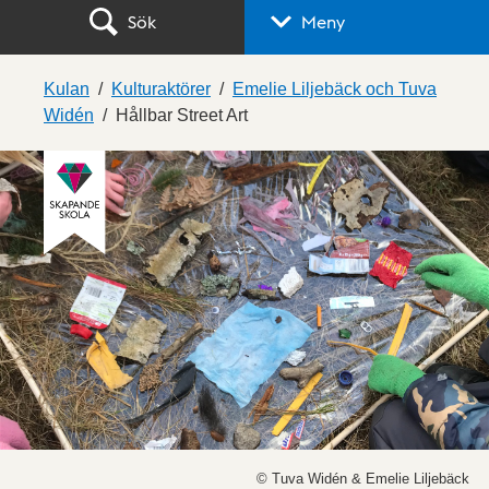
Sök
Meny
Kulan
Kulturaktörer
Emelie Liljebäck och Tuva
Widén
Hållbar Street Art
© Tuva Widén & Emelie Liljebäck