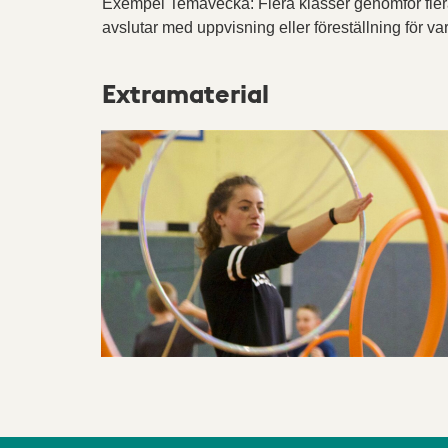
Exempel Temavecka: Flera klasser genomför flera
avslutar med uppvisning eller föreställning för va
Extramaterial