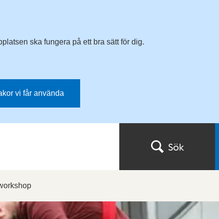
latsen ska fungera på ett bra sätt för dig.
kakor vi får använda
Sök
workshop