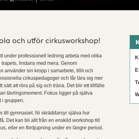
ola och utför cirkusworkshop!
K
tt under professionell ledning arbeta med olika
K
yg, trapets, lindans med mera. Genom
E
n använder sin kropp i samarbete, tillit och
ssionella cirkuspedagoger och får lära sig mer
T
tt att röra på sig och träna. Det blir ett tillfälle
utan tävlingsmoment. Fokus ligger på själva
W
 i gruppen.
ss till gymnasiet. Ni skräddarsyr själva hur
å. Det kan bli allt från en enskild workshop till
kus, eller en fördjupning under en längre period.