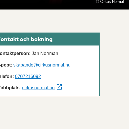
© Cirkus Normal
ontakt och bokning
ontaktperson:
Jan Norrman
-post:
skapande@cirkusnormal.nu
elefon:
0707216092
ebbplats:
cirkusnormal.nu