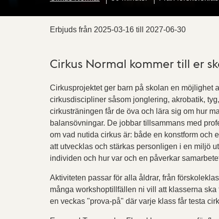
Erbjuds från
2025-03-16
till
2027-06-30
Cirkus Normal kommer till er sk
Cirkusprojektet ger barn på skolan en möjlighet a
cirkusdiscipliner såsom jonglering, akrobatik, t
cirkusträningen får de öva och lära sig om hur ma
balansövningar. De jobbar tillsammans med profe
om vad nutida cirkus är: både en konstform och ett sä
att utvecklas och stärkas personligen i en miljö 
individen och hur var och en påverkar samarbetet
Aktiviteten passar för alla åldrar, från förskolekla
många workshoptillfällen ni vill att klasserna ska f
en veckas "prova-på" där varje klass får testa cir