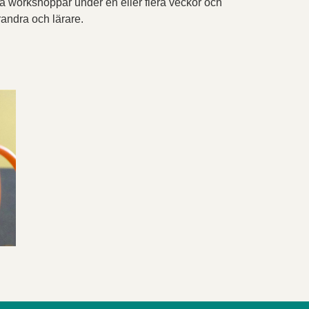
 workshoppar under en eller flera veckor och
randra och lärare.