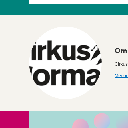
Om 
Cirkus
Mer o