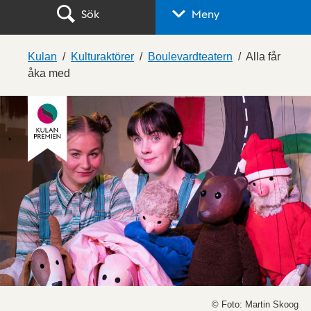
Sök
Meny
Kulan
Kulturaktörer
Boulevardteatern
Alla får
åka med
© Foto: Martin Skoog