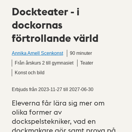
Dockteater - i
dockornas
förtrollande värld
Annika Arnell Scenkonst
90 minuter
Från årskurs 2 till gymnasiet
Teater
Konst och bild
Erbjuds från
2023-11-27
till
2027-06-30
Eleverna får lära sig mer om
olika former av
dockspelstekniker, vad en
dockmakare gör samt prova på