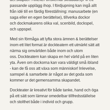
passande upplägg ihop. I fördjupning kan ingå allt
från idé till en färdig föreställning: manusarbete (en
saga eller en egen berättelse), tillverka dockor
och dockmakarens olika val, scenbild, dockspel,
och uppspel.
Med sin förmåga att lyfta stora ämnen & berättelser
inom ett litet format är dockteatern ett utmärkt sätt att
närma sig omvärlden både inom och utom
oss. Dockteatern kan skapa en hel värld på en liten
yta. Även om dockorna kan vara väldigt små ibland
- kan de få oss att växa som människor! Inlevelse,
samspel & samarbete är något av det goda som
kommer ur det gemensamma skapandet.
Dockteater är kreativt för både tanke, hand och öga
på ett sätt som lämnar omedelbar tillfredsställelse
och stolthet både i individ och grupp.