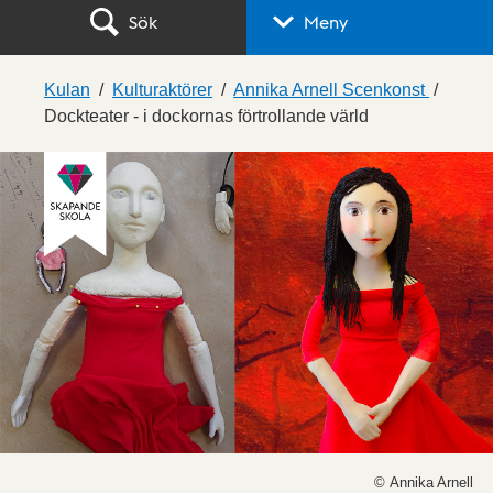
Sök
Meny
Kulan
Kulturaktörer
Annika Arnell Scenkonst
Dockteater - i dockornas förtrollande värld
© Annika Arnell