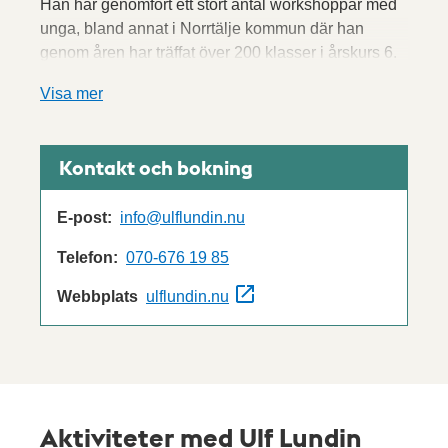
Han har genomfört ett stort antal workshoppar med
unga, bland annat i Norrtälje kommun där han
genom åren har träffat över 200 klasser i årskurs 6.
Visa mer
Kontakt och bokning
E-post:
info@ulflundin.nu
Telefon:
070-676 19 85
Webbplats
ulflundin.nu
Aktiviteter med Ulf Lundin