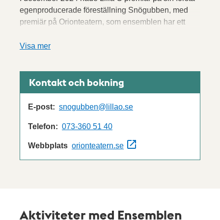
egenproducerade föreställning Snögubben, med
premiär på Orionteatern, som ensemblen har ett
nära samarbete med. Föreställningen är under
2025/2026 på turné och finns tillgänglig för bokning.
Visa mer
Kontakt och bokning
E-post:
snogubben@lillao.se
Telefon:
073-360 51 40
Webbplats
orionteatern.se
Aktiviteter med Ensemblen