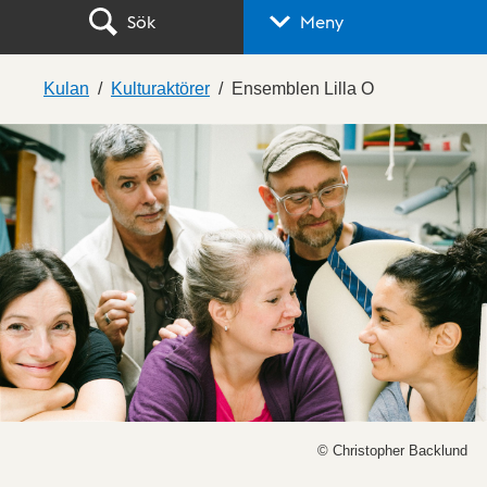
Sök
Meny
Kulan
Kulturaktörer
Ensemblen Lilla O
© Christopher Backlund