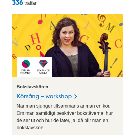
Sökresultat
336
träffar
Bokstavskören
Körsång – workshop
När man sjunger tillsammans är man en kör.
Om man samtidigt beskriver bokstäverna, hur
de ser ut och hur de låter, ja, då blir man en
bokstavskör!